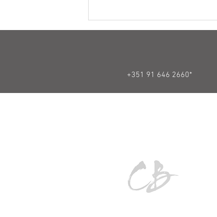
+351 91 646 2660*
As terras raras da Quinta da
Casaboa