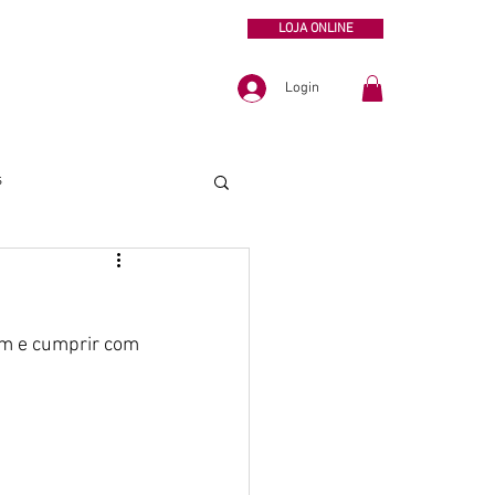
LOJA ONLINE
Login
s
m e cumprir com 