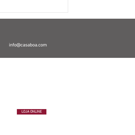
mpo de espera
E INESPERADOS
LOJA ONLINE