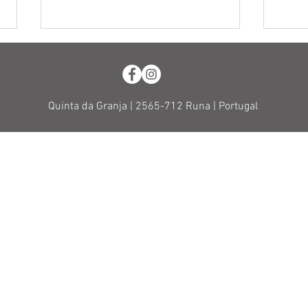
Quinta da Granja |
2565-712 Runa |
Portugal
O te
Os franceses não vão gostar
VINHOS POSITIVAMENT
Home
Sobre
Vinhos
Política de Privacidade
Loja
Termos & Condições
Vale-presente
Livro de Reclamações
Novidades