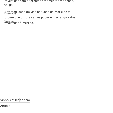
revestidas com diferentes ornamentos marinhos.  
Artigos
A versatilidade da vida no fundo do mar é de tal 
Prémios
ordem que um dia vamos poder entregar garrafas 
Outros
revestidas à medida.
vinho Anfíbio
anfíbio
Anfíbio