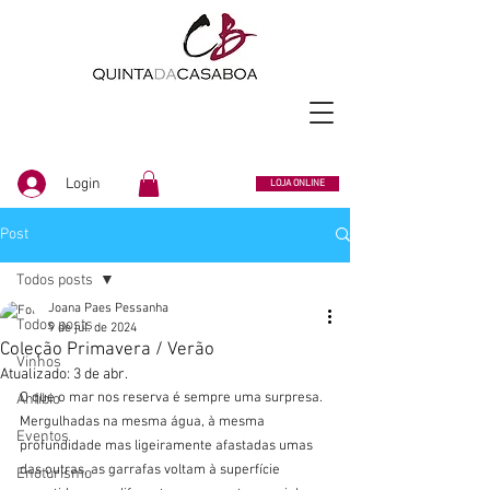
Login
LOJA ONLINE
Post
Todos posts
Joana Paes Pessanha
Todos posts
9 de jul. de 2024
Coleção Primavera / Verão
Vinhos
Atualizado:
3 de abr.
O que o mar nos reserva é sempre uma surpresa.
Anfíbio
Mergulhadas na mesma água, à mesma 
Eventos
profundidade mas ligeiramente afastadas umas 
das outras, as garrafas voltam à superfície 
Enoturismo