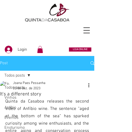
Login
LOJA ONLINE
Post
Todos posts
Joana Paes Pessanha
Todos posts
20 de dez. de 2023
It's a different story
Vinhos
Quinta da Casaboa releases the second 
Anfíbio
video of Anfíbio wine. The sentence "aged 
at the bottom of the sea" has sparked 
Eventos
curiosity among wine enthusiasts, and the 
Enoturismo
entire aging and conservation process 