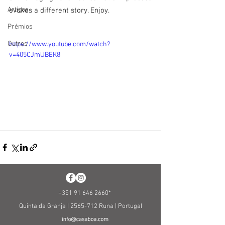
Artigos
evokes a different story. Enjoy.
Prémios
Outros
https://www.youtube.com/watch?
v=405CJmUBEK8
+351 91 646 2660
*
Quinta da Granja |
2565-712
Runa |
Portugal