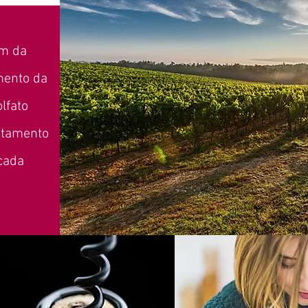
am da
mento da
lfato
atamento
icada