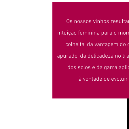
Os nossos vinhos result
intuição feminina para o mo
colheita, da vantagem do o
apurado, da delicadeza no tr
dos solos e da garra apl
à vontade de evoluir