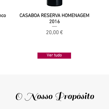
nco
CASABOA RESERVA HOMENAGEM
2016
Preço
20,00 €
Ver tudo
O Nosso Propósito