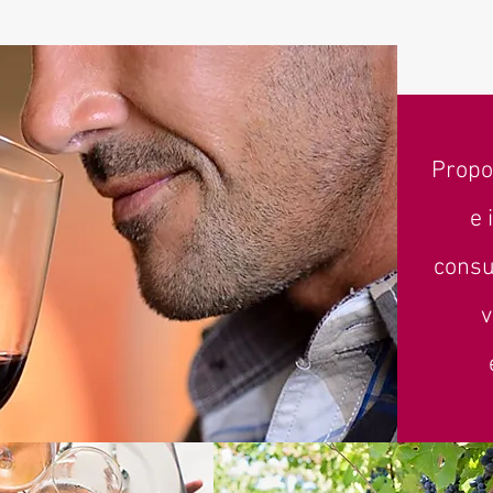
Propo
e 
consu
v