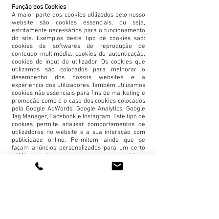
Função dos Cookies
A maior parte dos cookies utilizados pelo nosso
website são cookies essenciais, ou seja,
estritamente necessários para o funcionamento
do site. Exemplos deste tipo de cookies são:
cookies de softwares de reprodução de
conteúdo multimédia, cookies de autenticação,
cookies de input do utilizador. Os cookies que
utilizamos são colocados para melhorar o
desempenho dos nossos websites e a
experiência dos utilizadores. Também utilizamos
cookies não essenciais para fins de marketing e
promoção como é o caso dos cookies colocados
pela Google AdWords, Google Analytics, Google
Tag Manager, Facebook e Instagram. Este tipo de
cookies permite analisar comportamentos de
utilizadores no website e a sua interação com
publicidade online. Permitem ainda que se
façam anúncios personalizados para um certo
público com base em interesses ou necessidade
previamente registados nos cookies em
questão. Reforçamos, no entanto, que os
cookies utilizados para fins de marketing ou
promoção não armazenam informações
pessoais que possam permitir uma identificação
direta dos utilizadores.
Informações Recolhidas