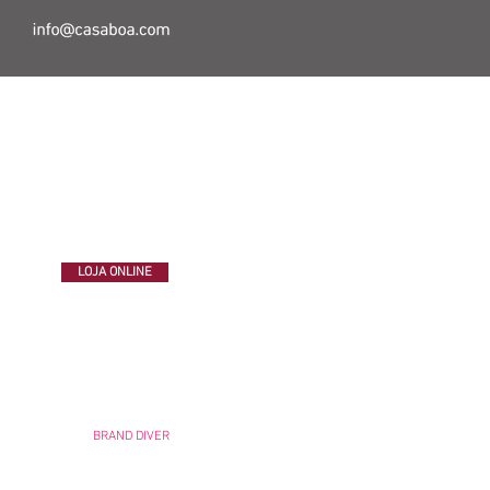
E INESPERADOS
LOJA ONLINE
cional
Desenvolvido por
BRAND DIVER