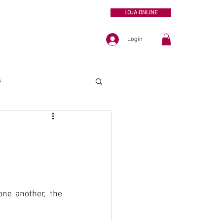
LOJA ONLINE
Login
s
ne another, the 