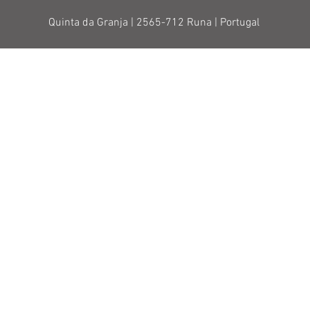
Quinta da Granja |
2565-712 Runa |
Portugal
VINHOS POSITIVAMENT
Home
Sobre
Vinhos
Política de Privacidade
Loja
Termos & Condições
Vale-presente
Livro de Reclamações
Novidades
* Chamada para rede móvel na
Contactos
© QUINTA DA CASABOA - Todos os direitos reservados