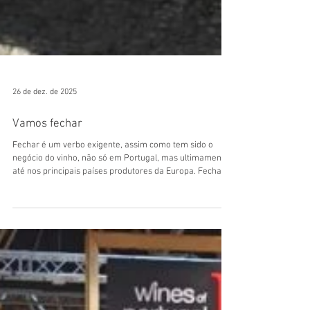
26 de dez. de 2025
Vamos fechar
Fechar é um verbo exigente, assim como tem sido o
negócio do vinho, não só em Portugal, mas ultimamente
até nos principais países produtores da Europa. Fechar é
uma palavra pequena, mas que vem sempre carregada
de grandes emoções. Fechar é difícil. Se tudo fosse fácil,
provavelmente não estaríamos aqui. Nunca virámos as
costas aos desafios e nunca baixamos os braços.
Sempre acreditámos que seria possível. Nunca
desistimos. 👉 Por isso, vamos fechar o ano em que