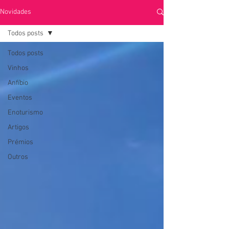
Novidades
Todos posts
Todos posts
Vinhos
Anfíbio
Eventos
Enoturismo
Artigos
Prémios
Outros