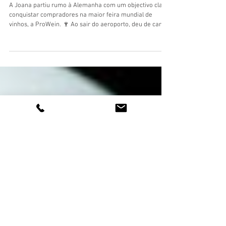
25 de mar. de 2025
ProWein: 17 anos de presença consecutiva
A Joana partiu rumo à Alemanha com um objectivo claro:
conquistar compradores na maior feira mundial de
vinhos, a ProWein. 🍷 Ao sair do aeroporto, deu de caras
com um ecrã gigante onde o futuro chanceler alemão,
Friedrich Merz, exclamava com entusiasmo: “Estamos de
volta!”. 🗣️ - "Olha que coincidência! Eu também." Na ida
para o hotel, o taxista falava sobre a economia alemã: 🚕
- "O crescimento está lento, a incerteza paira no ar…
estima-se mais um ano de estagnação...De