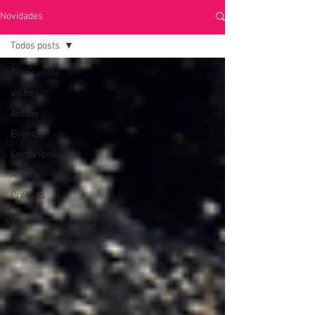
Novidades
Todos posts
Todos posts
Vinhos
Anfíbio
Eventos
Enoturismo
Artigos
Prémios
Outros