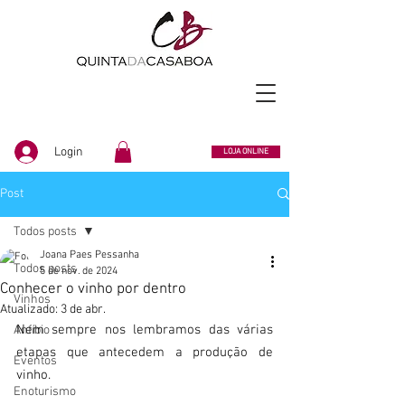
Login
LOJA ONLINE
Post
Todos posts
Joana Paes Pessanha
Todos posts
5 de nov. de 2024
Conhecer o vinho por dentro
Vinhos
Atualizado:
3 de abr.
Nem sempre nos lembramos das várias 
Anfíbio
etapas que antecedem a produção de 
Eventos
vinho. 
Enoturismo