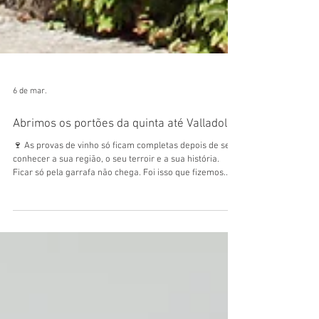
6 de mar.
Abrimos os portões da quinta até Valladolid
🍷 As provas de vinho só ficam completas depois de se
conhecer a sua região, o seu terroir e a sua história.
Ficar só pela garrafa não chega. Foi isso que fizemos.
Saímos com a quinta "às costas" até ao país vizinho para
revelar a nossa identidade: quem somos e o que temos
de diferente. 🕥 Algumas horas depois, de costas direitas
e sorriso na cara, entramos no "Fine Wine Tourism",
evento que decorreu em Valladolid, inteiramente
dedicado ao enoturismo. Deixamos bem claro que a