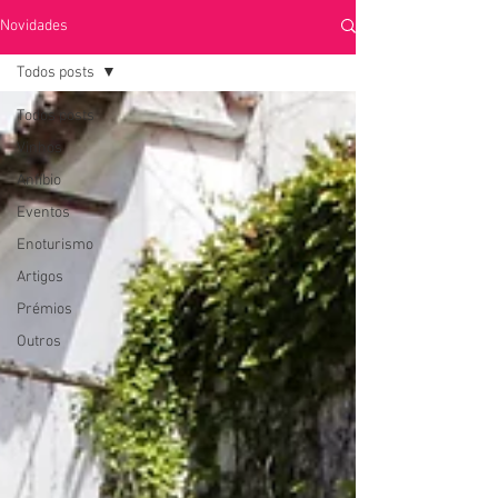
Novidades
Todos posts
Todos posts
Vinhos
Anfíbio
Eventos
Enoturismo
Artigos
Prémios
Outros