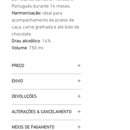
Português durante 14 meses.
Harmonização:
ideal para
acompanhamento de pratos de
caça, carne grelhada e até bolo de
chocolate.
Grau alcoólico
: 14%
Volume
: 750 ml
PREÇO
IVA incluído à taxa legal em vigor.
ENVIO
Entregas feitas em dias úteis até 72
DEVOLUÇÕES
horas após confirmação de pagamento.
Caso a encomenda chegue danificada no
ALTERAÇÕES & CANCELAMENTO
acto de entrega, deverá devolvê-la à
empresa de transporte e indicar o
Se desejar alterar a sua encomenda
motivo da devolução na guia de
MEIOS DE PAGAMENTO
antes da expedição, solicitamos que nos