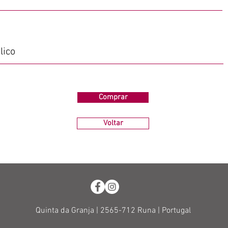
lico
Comprar
Voltar
Quinta da Granja |
2565-712 Runa |
Portugal