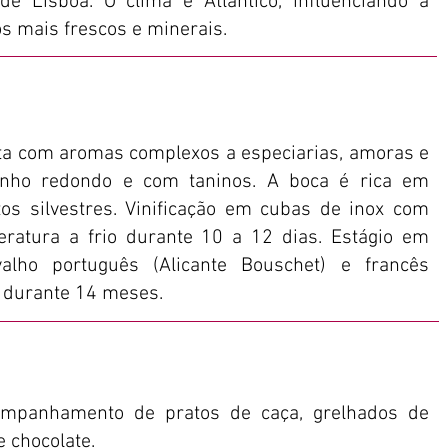
de Lisboa. O clima é Atlântico, influenciando a
s mais frescos e minerais.
eta com aromas complexos a especiarias, amoras e
vinho redondo e com taninos. A boca é rica em
tos silvestres. Vinificação em cubas de inox com
eratura a frio durante 10 a 12 dias. Estágio em
valho português (Alicante Bouschet) e francês
) durante 14 meses.
companhamento de pratos de caça, grelhados de
e chocolate.