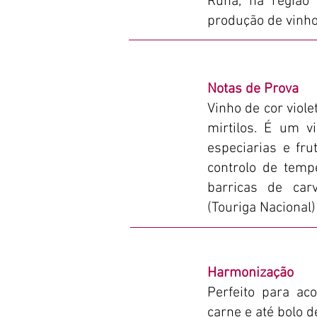
Runa, na região 
produção de vinho
Notas de Prova
Vinho de cor viol
mirtilos. É um 
especiarias e fru
controlo de temp
barricas de car
(Touriga Nacional
Harmonização
Perfeito para a
carne e até bolo d