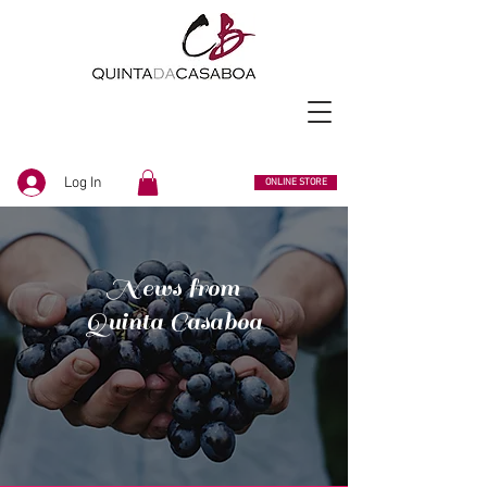
Log In
ONLINE STORE
News from
Quinta Casaboa