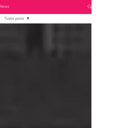
News
Todos posts
Todos posts
Wines
Anfibio
Articles
Wine tourism
Events
Awards
Other